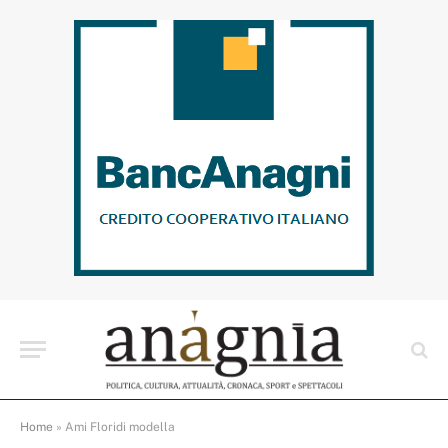
Home
»
Ami Floridi modella