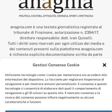
anagnia.com è una testata giornalistica registrata al
tribunale di Frosinone, autorizzazione n. 2394/17.
direttore responsabile: dott. Ivan Quiselli.
Tutti i diritti sono riservati: per ogni utilizzo dei media e
dei contenuti presenti sulla piattaforma anagnia.com
è richiesta esplicita documentazione scritta da parte
della redazione.
Gestisci Consenso Cookie
“Anagnia” è un marchio registrato presso l’Ufficio Italiano
Brevetti e Marchi del Ministero dello Sviluppo
Utilizziamo tecnologie come i cookie per memorizzare e/o accedere alle
Economico,
informazioni del dispositivo. Lo facciamo per migliorare l'esperienza di
num. registrazione: 302017000014044 del 9 febbraio 2017.
navigazione e per mostrare annunci personalizzati. Il consenso a queste
Per contatti:
redazione@anagnia.com
tecnologie ci consentirà di elaborare dati quali il comportamento di
navigazione o gli ID univoci su questo sito. Il mancato consenso o la
revoca del consenso possono influire negativamente su alcune
caratteristiche e funzioni.