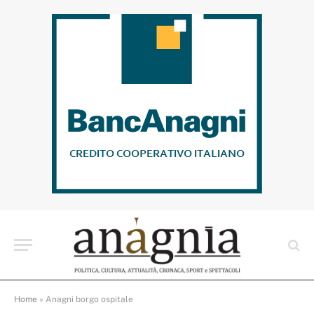
Home
»
Anagni borgo ospitale