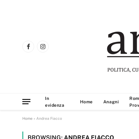
Facebook
Instagram
In
Rom
Home
Anagni
evidenza
Prov
Home
»
Andrea Fiacco
BROWSING:
ANDREA FIACCO