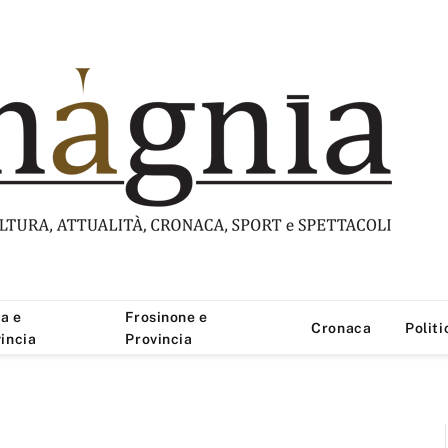
a e
Frosinone e
Cronaca
Politi
incia
Provincia