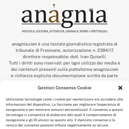
anagnia.com è una testata giornalistica registrata al
tribunale di Frosinone, autorizzazione n. 2394/17.
direttore responsabile: dott. Ivan Quiselli.
Tutti i diritti sono riservati: per ogni utilizzo dei media e
dei contenuti presenti sulla piattaforma anagnia.com
è richiesta esplicita documentazione scritta da parte
della redazione.
Gestisci Consenso Cookie
“Anagnia” è un marchio registrato presso l’Ufficio Italiano
Brevetti e Marchi del Ministero dello Sviluppo
Utilizziamo tecnologie come i cookie per memorizzare e/o accedere alle
Economico,
informazioni del dispositivo. Lo facciamo per migliorare l'esperienza di
num. registrazione: 302017000014044 del 9 febbraio 2017.
navigazione e per mostrare annunci personalizzati. Il consenso a queste
Per contatti:
redazione@anagnia.com
tecnologie ci consentirà di elaborare dati quali il comportamento di
navigazione o gli ID univoci su questo sito. Il mancato consenso o la
revoca del consenso possono influire negativamente su alcune