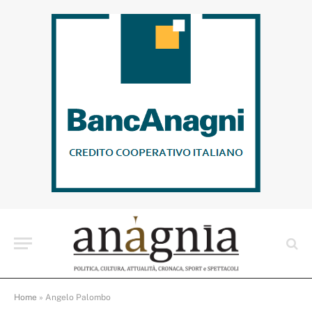
Home
»
Angelo Palombo