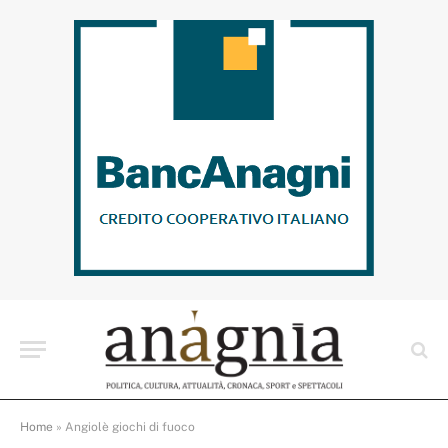
Home
»
Angiolè giochi di fuoco