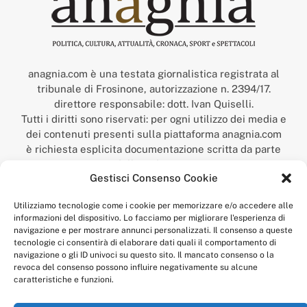
anagnia.com è una testata giornalistica registrata al
tribunale di Frosinone, autorizzazione n. 2394/17.
direttore responsabile: dott. Ivan Quiselli.
Tutti i diritti sono riservati: per ogni utilizzo dei media e
dei contenuti presenti sulla piattaforma anagnia.com
è richiesta esplicita documentazione scritta da parte
della redazione.
Gestisci Consenso Cookie
“Anagnia” è un marchio registrato presso l’Ufficio Italiano
Brevetti e Marchi del Ministero dello Sviluppo
Utilizziamo tecnologie come i cookie per memorizzare e/o accedere alle
Economico,
informazioni del dispositivo. Lo facciamo per migliorare l'esperienza di
num. registrazione: 302017000014044 del 9 febbraio 2017.
navigazione e per mostrare annunci personalizzati. Il consenso a queste
Per contatti:
redazione@anagnia.com
tecnologie ci consentirà di elaborare dati quali il comportamento di
navigazione o gli ID univoci su questo sito. Il mancato consenso o la
revoca del consenso possono influire negativamente su alcune
caratteristiche e funzioni.