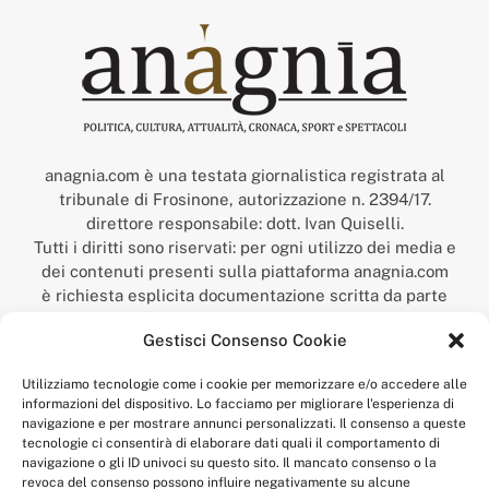
anagnia.com è una testata giornalistica registrata al
tribunale di Frosinone, autorizzazione n. 2394/17.
direttore responsabile: dott. Ivan Quiselli.
Tutti i diritti sono riservati: per ogni utilizzo dei media e
dei contenuti presenti sulla piattaforma anagnia.com
è richiesta esplicita documentazione scritta da parte
della redazione.
Gestisci Consenso Cookie
“Anagnia” è un marchio registrato presso l’Ufficio Italiano
Brevetti e Marchi del Ministero dello Sviluppo
Utilizziamo tecnologie come i cookie per memorizzare e/o accedere alle
Economico,
informazioni del dispositivo. Lo facciamo per migliorare l'esperienza di
num. registrazione: 302017000014044 del 9 febbraio 2017.
navigazione e per mostrare annunci personalizzati. Il consenso a queste
Per contatti:
redazione@anagnia.com
tecnologie ci consentirà di elaborare dati quali il comportamento di
navigazione o gli ID univoci su questo sito. Il mancato consenso o la
revoca del consenso possono influire negativamente su alcune