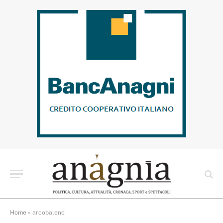
Home
»
arcobaleno