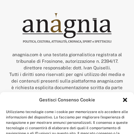
anagnia.com è una testata giornalistica registrata al
tribunale di Frosinone, autorizzazione n. 2394/17.
direttore responsabile: dott. Ivan Quiselli.
Tutti i diritti sono riservati: per ogni utilizzo dei media e
dei contenuti presenti sulla piattaforma anagnia.com
è richiesta esplicita documentazione scritta da parte
della redazione.
Gestisci Consenso Cookie
“Anagnia” è un marchio registrato presso l’Ufficio Italiano
Brevetti e Marchi del Ministero dello Sviluppo
Utilizziamo tecnologie come i cookie per memorizzare e/o accedere alle
Economico,
informazioni del dispositivo. Lo facciamo per migliorare l'esperienza di
num. registrazione: 302017000014044 del 9 febbraio 2017.
navigazione e per mostrare annunci personalizzati. Il consenso a queste
Per contatti:
redazione@anagnia.com
tecnologie ci consentirà di elaborare dati quali il comportamento di
navigazione o gli ID univoci su questo sito. Il mancato consenso o la