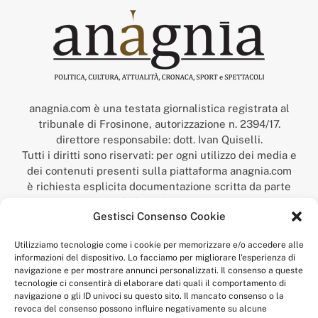
anagnia.com è una testata giornalistica registrata al
tribunale di Frosinone, autorizzazione n. 2394/17.
direttore responsabile: dott. Ivan Quiselli.
Tutti i diritti sono riservati: per ogni utilizzo dei media e
dei contenuti presenti sulla piattaforma anagnia.com
è richiesta esplicita documentazione scritta da parte
della redazione.
Gestisci Consenso Cookie
“Anagnia” è un marchio registrato presso l’Ufficio Italiano
Brevetti e Marchi del Ministero dello Sviluppo
Utilizziamo tecnologie come i cookie per memorizzare e/o accedere alle
Economico,
informazioni del dispositivo. Lo facciamo per migliorare l'esperienza di
num. registrazione: 302017000014044 del 9 febbraio 2017.
navigazione e per mostrare annunci personalizzati. Il consenso a queste
Per contatti:
redazione@anagnia.com
tecnologie ci consentirà di elaborare dati quali il comportamento di
navigazione o gli ID univoci su questo sito. Il mancato consenso o la
revoca del consenso possono influire negativamente su alcune