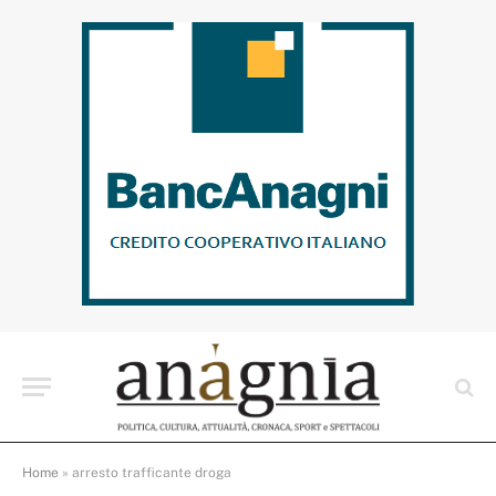
Home
»
arresto trafficante droga