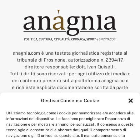
anagnia.com è una testata giornalistica registrata al
tribunale di Frosinone, autorizzazione n. 2394/17.
direttore responsabile: dott. Ivan Quiselli.
Tutti i diritti sono riservati: per ogni utilizzo dei media e
dei contenuti presenti sulla piattaforma anagnia.com
è richiesta esplicita documentazione scritta da parte
della redazione.
Gestisci Consenso Cookie
“Anagnia” è un marchio registrato presso l’Ufficio Italiano
Brevetti e Marchi del Ministero dello Sviluppo
Utilizziamo tecnologie come i cookie per memorizzare e/o accedere alle
Economico,
informazioni del dispositivo. Lo facciamo per migliorare l'esperienza di
num. registrazione: 302017000014044 del 9 febbraio 2017.
navigazione e per mostrare annunci personalizzati. Il consenso a queste
Per contatti:
redazione@anagnia.com
tecnologie ci consentirà di elaborare dati quali il comportamento di
navigazione o gli ID univoci su questo sito. Il mancato consenso o la