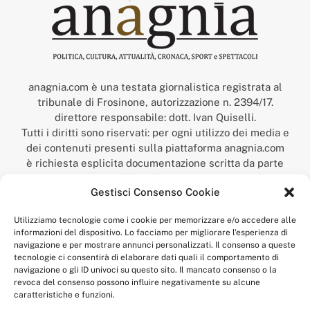
anagnia.com è una testata giornalistica registrata al
tribunale di Frosinone, autorizzazione n. 2394/17.
direttore responsabile: dott. Ivan Quiselli.
Tutti i diritti sono riservati: per ogni utilizzo dei media e
dei contenuti presenti sulla piattaforma anagnia.com
è richiesta esplicita documentazione scritta da parte
della redazione.
Gestisci Consenso Cookie
“Anagnia” è un marchio registrato presso l’Ufficio Italiano
Brevetti e Marchi del Ministero dello Sviluppo
Utilizziamo tecnologie come i cookie per memorizzare e/o accedere alle
Economico,
informazioni del dispositivo. Lo facciamo per migliorare l'esperienza di
num. registrazione: 302017000014044 del 9 febbraio 2017.
navigazione e per mostrare annunci personalizzati. Il consenso a queste
Per contatti:
redazione@anagnia.com
tecnologie ci consentirà di elaborare dati quali il comportamento di
navigazione o gli ID univoci su questo sito. Il mancato consenso o la
revoca del consenso possono influire negativamente su alcune
caratteristiche e funzioni.