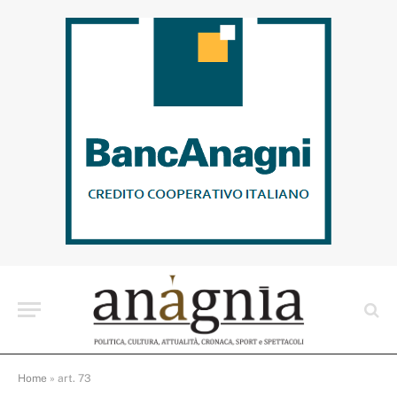
Home
»
art. 73