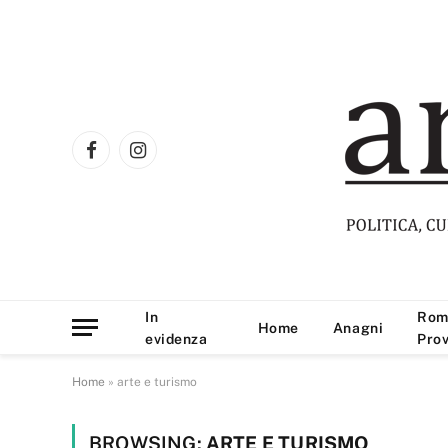
Facebook
Instagram
In
Rom
Home
Anagni
evidenza
Prov
Home
»
arte e turismo
BROWSING:
ARTE E TURISMO