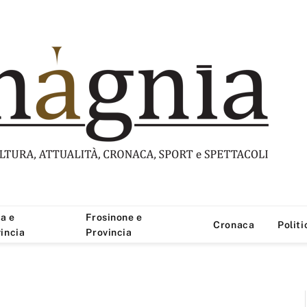
a e
Frosinone e
Cronaca
Politi
incia
Provincia