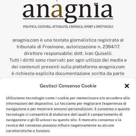
anagnia.com è una testata giornalistica registrata al
tribunale di Frosinone, autorizzazione n. 2394/17.
direttore responsabile: dott. Ivan Quiselli.
Tutti i diritti sono riservati: per ogni utilizzo dei media e
dei contenuti presenti sulla piattaforma anagnia.com
è richiesta esplicita documentazione scritta da parte
della redazione.
Gestisci Consenso Cookie
“Anagnia” è un marchio registrato presso l’Ufficio Italiano
Brevetti e Marchi del Ministero dello Sviluppo
Utilizziamo tecnologie come i cookie per memorizzare e/o accedere alle
Economico,
informazioni del dispositivo. Lo facciamo per migliorare l'esperienza di
num. registrazione: 302017000014044 del 9 febbraio 2017.
navigazione e per mostrare annunci personalizzati. Il consenso a queste
Per contatti:
redazione@anagnia.com
tecnologie ci consentirà di elaborare dati quali il comportamento di
navigazione o gli ID univoci su questo sito. Il mancato consenso o la
revoca del consenso possono influire negativamente su alcune
caratteristiche e funzioni.