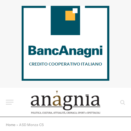
Home
»
ASD Monza C5