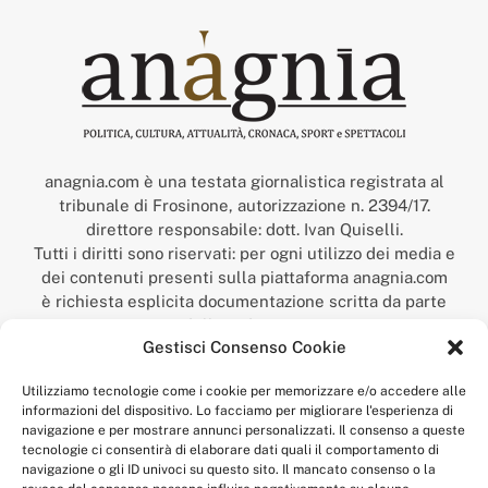
anagnia.com è una testata giornalistica registrata al
tribunale di Frosinone, autorizzazione n. 2394/17.
direttore responsabile: dott. Ivan Quiselli.
Tutti i diritti sono riservati: per ogni utilizzo dei media e
dei contenuti presenti sulla piattaforma anagnia.com
è richiesta esplicita documentazione scritta da parte
della redazione.
Gestisci Consenso Cookie
“Anagnia” è un marchio registrato presso l’Ufficio Italiano
Brevetti e Marchi del Ministero dello Sviluppo
Utilizziamo tecnologie come i cookie per memorizzare e/o accedere alle
Economico,
informazioni del dispositivo. Lo facciamo per migliorare l'esperienza di
num. registrazione: 302017000014044 del 9 febbraio 2017.
navigazione e per mostrare annunci personalizzati. Il consenso a queste
Per contatti:
redazione@anagnia.com
tecnologie ci consentirà di elaborare dati quali il comportamento di
navigazione o gli ID univoci su questo sito. Il mancato consenso o la