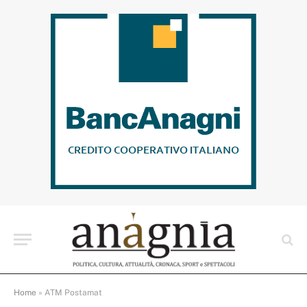
Home
»
ATM Postamat