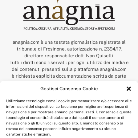
anagnia.com è una testata giornalistica registrata al
tribunale di Frosinone, autorizzazione n. 2394/17.
direttore responsabile: dott. Ivan Quiselli.
Tutti i diritti sono riservati: per ogni utilizzo dei media e
dei contenuti presenti sulla piattaforma anagnia.com
è richiesta esplicita documentazione scritta da parte
della redazione.
Gestisci Consenso Cookie
“Anagnia” è un marchio registrato presso l’Ufficio Italiano
Brevetti e Marchi del Ministero dello Sviluppo
Utilizziamo tecnologie come i cookie per memorizzare e/o accedere alle
Economico,
informazioni del dispositivo. Lo facciamo per migliorare l'esperienza di
num. registrazione: 302017000014044 del 9 febbraio 2017.
navigazione e per mostrare annunci personalizzati. Il consenso a queste
Per contatti:
redazione@anagnia.com
tecnologie ci consentirà di elaborare dati quali il comportamento di
navigazione o gli ID univoci su questo sito. Il mancato consenso o la
revoca del consenso possono influire negativamente su alcune
caratteristiche e funzioni.