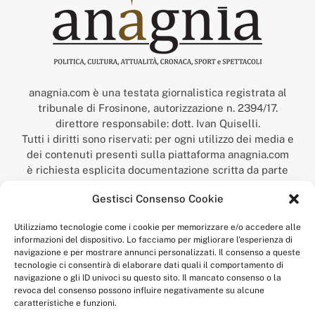
anagnia.com è una testata giornalistica registrata al
tribunale di Frosinone, autorizzazione n. 2394/17.
direttore responsabile: dott. Ivan Quiselli.
Tutti i diritti sono riservati: per ogni utilizzo dei media e
dei contenuti presenti sulla piattaforma anagnia.com
è richiesta esplicita documentazione scritta da parte
della redazione.
Gestisci Consenso Cookie
“Anagnia” è un marchio registrato presso l’Ufficio Italiano
Brevetti e Marchi del Ministero dello Sviluppo
Utilizziamo tecnologie come i cookie per memorizzare e/o accedere alle
Economico,
informazioni del dispositivo. Lo facciamo per migliorare l'esperienza di
num. registrazione: 302017000014044 del 9 febbraio 2017.
navigazione e per mostrare annunci personalizzati. Il consenso a queste
Per contatti:
redazione@anagnia.com
tecnologie ci consentirà di elaborare dati quali il comportamento di
navigazione o gli ID univoci su questo sito. Il mancato consenso o la
revoca del consenso possono influire negativamente su alcune
caratteristiche e funzioni.