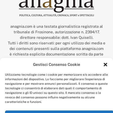
anagnia.com è una testata giornalistica registrata al
tribunale di Frosinone, autorizzazione n. 2394/17.
direttore responsabile: dott. Ivan Quiselli.
Tutti i diritti sono riservati: per ogni utilizzo dei media e
dei contenuti presenti sulla piattaforma anagnia.com
è richiesta esplicita documentazione scritta da parte
della redazione.
Gestisci Consenso Cookie
“Anagnia” è un marchio registrato presso l’Ufficio Italiano
Brevetti e Marchi del Ministero dello Sviluppo
Utilizziamo tecnologie come i cookie per memorizzare e/o accedere alle
Economico,
informazioni del dispositivo. Lo facciamo per migliorare l'esperienza di
num. registrazione: 302017000014044 del 9 febbraio 2017.
navigazione e per mostrare annunci personalizzati. Il consenso a queste
Per contatti:
redazione@anagnia.com
tecnologie ci consentirà di elaborare dati quali il comportamento di
navigazione o gli ID univoci su questo sito. Il mancato consenso o la
revoca del consenso possono influire negativamente su alcune
caratteristiche e funzioni.