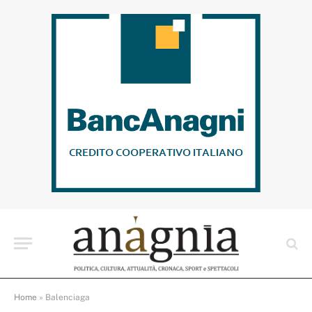
Home
»
Balenciaga