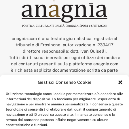
anagnia.com è una testata giornalistica registrata al
tribunale di Frosinone, autorizzazione n. 2394/17.
direttore responsabile: dott. Ivan Quiselli.
Tutti i diritti sono riservati: per ogni utilizzo dei media e
dei contenuti presenti sulla piattaforma anagnia.com
è richiesta esplicita documentazione scritta da parte
della redazione.
Gestisci Consenso Cookie
“Anagnia” è un marchio registrato presso l’Ufficio Italiano
Brevetti e Marchi del Ministero dello Sviluppo
Utilizziamo tecnologie come i cookie per memorizzare e/o accedere alle
Economico,
informazioni del dispositivo. Lo facciamo per migliorare l'esperienza di
num. registrazione: 302017000014044 del 9 febbraio 2017.
navigazione e per mostrare annunci personalizzati. Il consenso a queste
Per contatti:
redazione@anagnia.com
tecnologie ci consentirà di elaborare dati quali il comportamento di
navigazione o gli ID univoci su questo sito. Il mancato consenso o la
revoca del consenso possono influire negativamente su alcune
caratteristiche e funzioni.