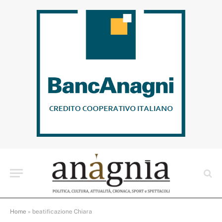
Home
»
beatificazione Chiara