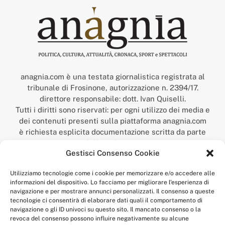
anagnia.com è una testata giornalistica registrata al
tribunale di Frosinone, autorizzazione n. 2394/17.
direttore responsabile: dott. Ivan Quiselli.
Tutti i diritti sono riservati: per ogni utilizzo dei media e
dei contenuti presenti sulla piattaforma anagnia.com
è richiesta esplicita documentazione scritta da parte
della redazione.
Gestisci Consenso Cookie
“Anagnia” è un marchio registrato presso l’Ufficio Italiano
Brevetti e Marchi del Ministero dello Sviluppo
Utilizziamo tecnologie come i cookie per memorizzare e/o accedere alle
Economico,
informazioni del dispositivo. Lo facciamo per migliorare l'esperienza di
num. registrazione: 302017000014044 del 9 febbraio 2017.
navigazione e per mostrare annunci personalizzati. Il consenso a queste
Per contatti:
redazione@anagnia.com
tecnologie ci consentirà di elaborare dati quali il comportamento di
navigazione o gli ID univoci su questo sito. Il mancato consenso o la
revoca del consenso possono influire negativamente su alcune