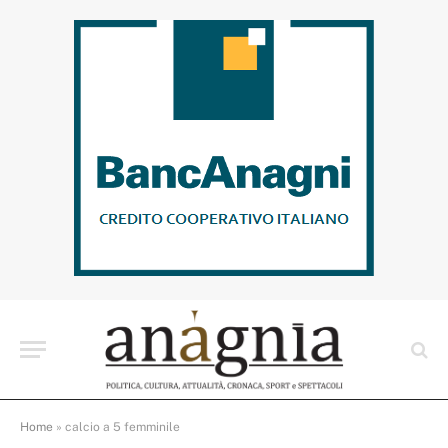
Home
»
calcio a 5 femminile