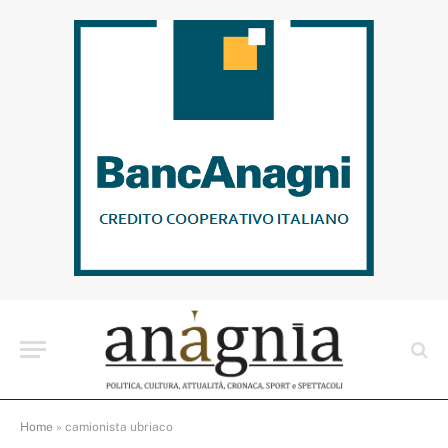
Home
»
camionista ubriaco