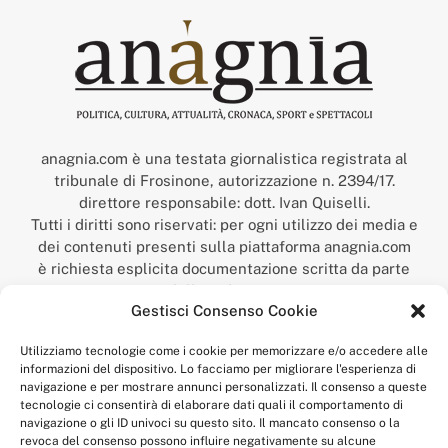
anagnia.com è una testata giornalistica registrata al
tribunale di Frosinone, autorizzazione n. 2394/17.
direttore responsabile: dott. Ivan Quiselli.
Tutti i diritti sono riservati: per ogni utilizzo dei media e
dei contenuti presenti sulla piattaforma anagnia.com
è richiesta esplicita documentazione scritta da parte
della redazione.
Gestisci Consenso Cookie
“Anagnia” è un marchio registrato presso l’Ufficio Italiano
Brevetti e Marchi del Ministero dello Sviluppo
Utilizziamo tecnologie come i cookie per memorizzare e/o accedere alle
Economico,
informazioni del dispositivo. Lo facciamo per migliorare l'esperienza di
num. registrazione: 302017000014044 del 9 febbraio 2017.
navigazione e per mostrare annunci personalizzati. Il consenso a queste
Per contatti:
redazione@anagnia.com
tecnologie ci consentirà di elaborare dati quali il comportamento di
navigazione o gli ID univoci su questo sito. Il mancato consenso o la
revoca del consenso possono influire negativamente su alcune