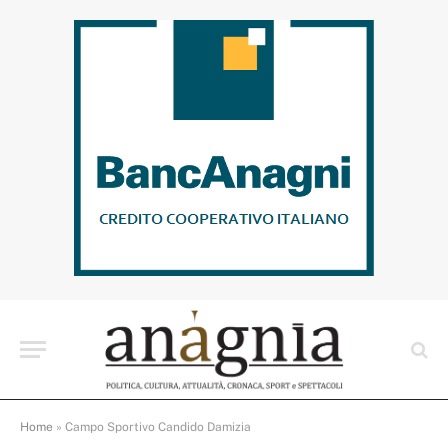
Home
»
Campo Sportivo Candido Damizia