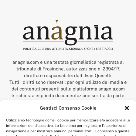
anagnia.com è una testata giornalistica registrata al
tribunale di Frosinone, autorizzazione n. 2394/17.
direttore responsabile: dott. Ivan Quiselli.
Tutti i diritti sono riservati: per ogni utilizzo dei media e
dei contenuti presenti sulla piattaforma anagnia.com
è richiesta esplicita documentazione scritta da parte
della redazione.
Gestisci Consenso Cookie
“Anagnia” è un marchio registrato presso l’Ufficio Italiano
Brevetti e Marchi del Ministero dello Sviluppo
Utilizziamo tecnologie come i cookie per memorizzare e/o accedere alle
Economico,
informazioni del dispositivo. Lo facciamo per migliorare l'esperienza di
num. registrazione: 302017000014044 del 9 febbraio 2017.
navigazione e per mostrare annunci personalizzati. Il consenso a queste
Per contatti:
redazione@anagnia.com