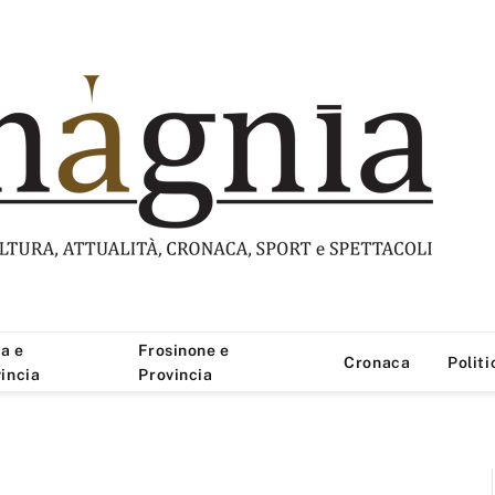
a e
Frosinone e
Cronaca
Politi
incia
Provincia