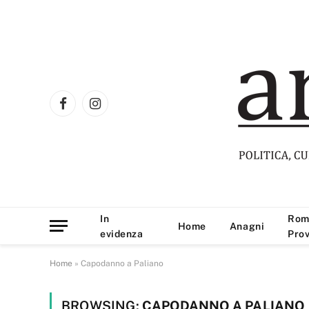
Facebook
Instagram
In
Rom
Home
Anagni
evidenza
Prov
Home
»
Capodanno a Paliano
BROWSING:
CAPODANNO A PALIANO