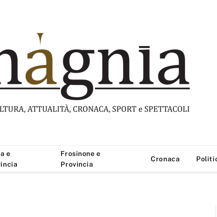
a e
Frosinone e
Cronaca
Politi
incia
Provincia