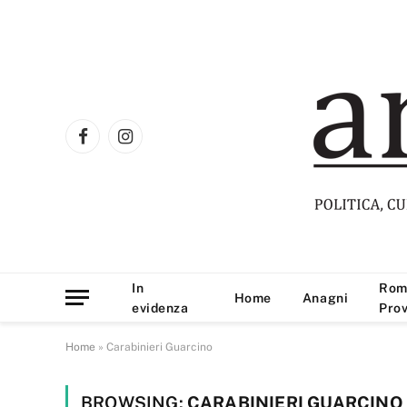
Facebook
Instagram
In
Rom
Home
Anagni
evidenza
Prov
Home
»
Carabinieri Guarcino
BROWSING:
CARABINIERI GUARCINO