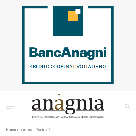
Home
»
caritas
»
Pagina 2