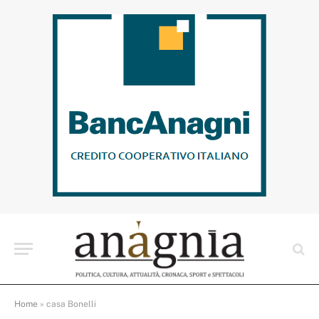
Home
»
casa Bonelli