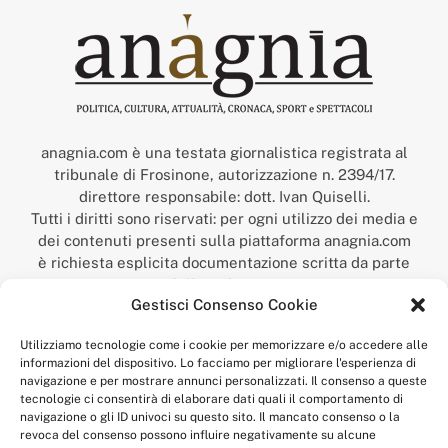
anagnia.com è una testata giornalistica registrata al
tribunale di Frosinone, autorizzazione n. 2394/17.
direttore responsabile: dott. Ivan Quiselli.
Tutti i diritti sono riservati: per ogni utilizzo dei media e
dei contenuti presenti sulla piattaforma anagnia.com
è richiesta esplicita documentazione scritta da parte
della redazione.
Gestisci Consenso Cookie
“Anagnia” è un marchio registrato presso l’Ufficio Italiano
Brevetti e Marchi del Ministero dello Sviluppo
Utilizziamo tecnologie come i cookie per memorizzare e/o accedere alle
Economico,
informazioni del dispositivo. Lo facciamo per migliorare l'esperienza di
num. registrazione: 302017000014044 del 9 febbraio 2017.
navigazione e per mostrare annunci personalizzati. Il consenso a queste
Per contatti:
redazione@anagnia.com
tecnologie ci consentirà di elaborare dati quali il comportamento di
navigazione o gli ID univoci su questo sito. Il mancato consenso o la
revoca del consenso possono influire negativamente su alcune