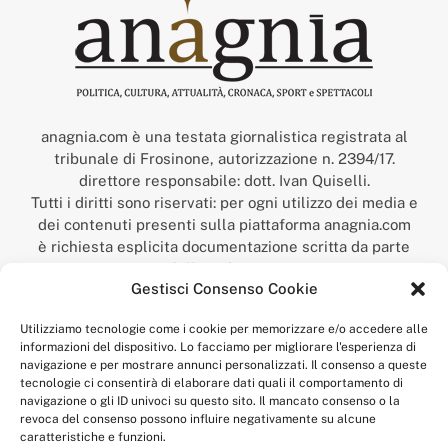
anagnia.com è una testata giornalistica registrata al
tribunale di Frosinone, autorizzazione n. 2394/17.
direttore responsabile: dott. Ivan Quiselli.
Tutti i diritti sono riservati: per ogni utilizzo dei media e
dei contenuti presenti sulla piattaforma anagnia.com
è richiesta esplicita documentazione scritta da parte
della redazione.
Gestisci Consenso Cookie
“Anagnia” è un marchio registrato presso l’Ufficio Italiano
Brevetti e Marchi del Ministero dello Sviluppo
Utilizziamo tecnologie come i cookie per memorizzare e/o accedere alle
Economico,
informazioni del dispositivo. Lo facciamo per migliorare l'esperienza di
num. registrazione: 302017000014044 del 9 febbraio 2017.
navigazione e per mostrare annunci personalizzati. Il consenso a queste
Per contatti:
redazione@anagnia.com
tecnologie ci consentirà di elaborare dati quali il comportamento di
navigazione o gli ID univoci su questo sito. Il mancato consenso o la
revoca del consenso possono influire negativamente su alcune
caratteristiche e funzioni.