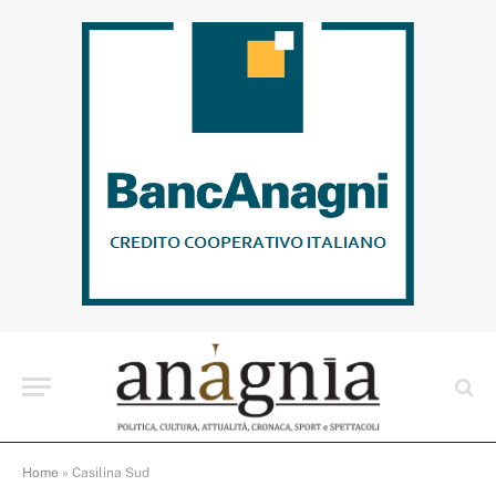
Home
»
Casilina Sud