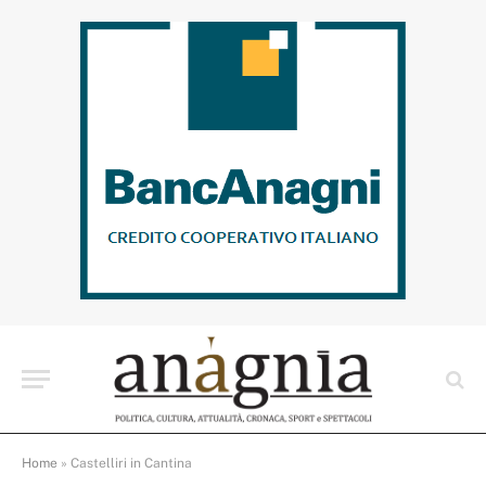
Home
»
Castelliri in Cantina