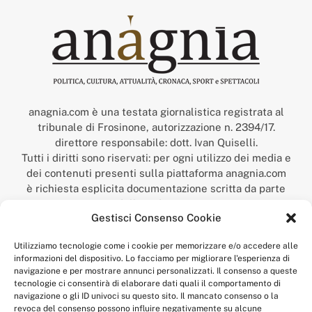
anagnia.com è una testata giornalistica registrata al
tribunale di Frosinone, autorizzazione n. 2394/17.
direttore responsabile: dott. Ivan Quiselli.
Tutti i diritti sono riservati: per ogni utilizzo dei media e
dei contenuti presenti sulla piattaforma anagnia.com
è richiesta esplicita documentazione scritta da parte
della redazione.
Gestisci Consenso Cookie
“Anagnia” è un marchio registrato presso l’Ufficio Italiano
Brevetti e Marchi del Ministero dello Sviluppo
Utilizziamo tecnologie come i cookie per memorizzare e/o accedere alle
Economico,
informazioni del dispositivo. Lo facciamo per migliorare l'esperienza di
num. registrazione: 302017000014044 del 9 febbraio 2017.
navigazione e per mostrare annunci personalizzati. Il consenso a queste
Per contatti:
redazione@anagnia.com
tecnologie ci consentirà di elaborare dati quali il comportamento di
navigazione o gli ID univoci su questo sito. Il mancato consenso o la
revoca del consenso possono influire negativamente su alcune