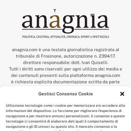
anagnia.com è una testata giornalistica registrata al
tribunale di Frosinone, autorizzazione n. 2394/17.
direttore responsabile: dott. Ivan Quiselli.
Tutti i diritti sono riservati: per ogni utilizzo dei media e
dei contenuti presenti sulla piattaforma anagnia.com
è richiesta esplicita documentazione scritta da parte
della redazione.
Gestisci Consenso Cookie
“Anagnia” è un marchio registrato presso l’Ufficio Italiano
Brevetti e Marchi del Ministero dello Sviluppo
Utilizziamo tecnologie come i cookie per memorizzare e/o accedere alle
Economico,
informazioni del dispositivo. Lo facciamo per migliorare l'esperienza di
num. registrazione: 302017000014044 del 9 febbraio 2017.
navigazione e per mostrare annunci personalizzati. Il consenso a queste
Per contatti:
redazione@anagnia.com
tecnologie ci consentirà di elaborare dati quali il comportamento di
navigazione o gli ID univoci su questo sito. Il mancato consenso o la