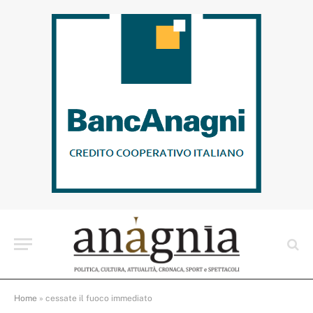
Home
»
cessate il fuoco immediato