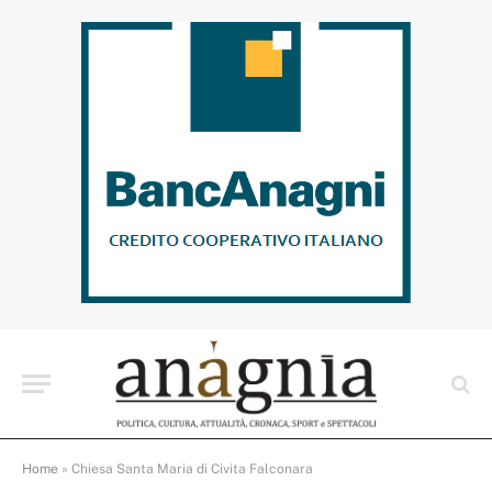
Home
»
Chiesa Santa Maria di Civita Falconara