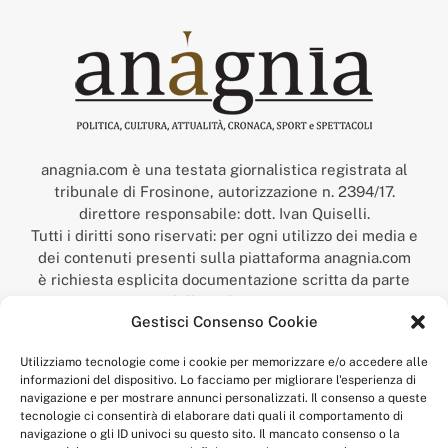
anagnia.com è una testata giornalistica registrata al
tribunale di Frosinone, autorizzazione n. 2394/17.
direttore responsabile: dott. Ivan Quiselli.
Tutti i diritti sono riservati: per ogni utilizzo dei media e
dei contenuti presenti sulla piattaforma anagnia.com
è richiesta esplicita documentazione scritta da parte
della redazione.
Gestisci Consenso Cookie
“Anagnia” è un marchio registrato presso l’Ufficio Italiano
Brevetti e Marchi del Ministero dello Sviluppo
Utilizziamo tecnologie come i cookie per memorizzare e/o accedere alle
Economico,
informazioni del dispositivo. Lo facciamo per migliorare l'esperienza di
num. registrazione: 302017000014044 del 9 febbraio 2017.
navigazione e per mostrare annunci personalizzati. Il consenso a queste
Per contatti:
redazione@anagnia.com
tecnologie ci consentirà di elaborare dati quali il comportamento di
navigazione o gli ID univoci su questo sito. Il mancato consenso o la