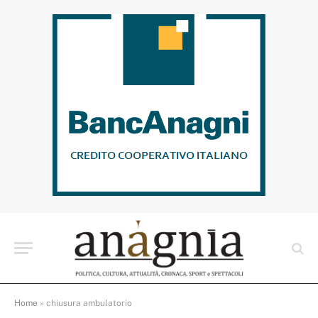
Home
»
chiusura ambulatorio