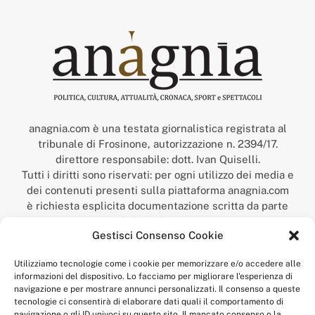
anagnia.com è una testata giornalistica registrata al
tribunale di Frosinone, autorizzazione n. 2394/17.
direttore responsabile: dott. Ivan Quiselli.
Tutti i diritti sono riservati: per ogni utilizzo dei media e
dei contenuti presenti sulla piattaforma anagnia.com
è richiesta esplicita documentazione scritta da parte
della redazione.
Gestisci Consenso Cookie
“Anagnia” è un marchio registrato presso l’Ufficio Italiano
Brevetti e Marchi del Ministero dello Sviluppo
Utilizziamo tecnologie come i cookie per memorizzare e/o accedere alle
Economico,
informazioni del dispositivo. Lo facciamo per migliorare l'esperienza di
num. registrazione: 302017000014044 del 9 febbraio 2017.
navigazione e per mostrare annunci personalizzati. Il consenso a queste
Per contatti:
redazione@anagnia.com
tecnologie ci consentirà di elaborare dati quali il comportamento di
navigazione o gli ID univoci su questo sito. Il mancato consenso o la