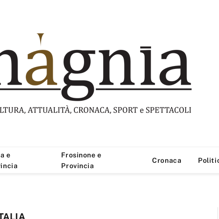
a e
Frosinone e
Cronaca
Politi
incia
Provincia
TALIA