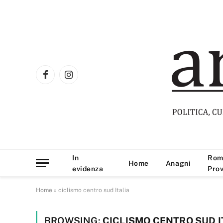
Facebook
Instagram
In
Rom
Home
Anagni
evidenza
Prov
Home
»
ciclismo centro sud Italia
BROWSING:
CICLISMO CENTRO SUD I