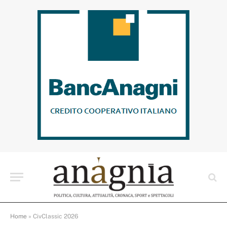
Home
»
CivClassic 2026