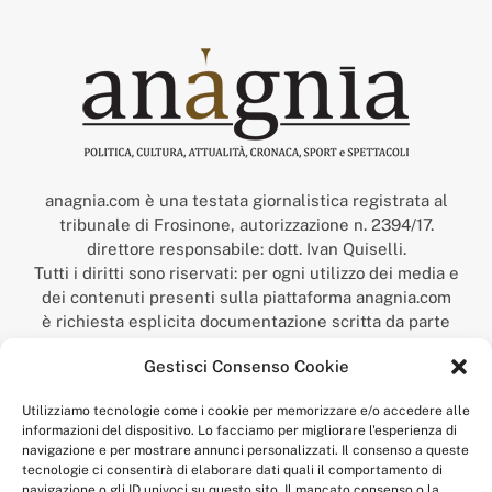
anagnia.com è una testata giornalistica registrata al
tribunale di Frosinone, autorizzazione n. 2394/17.
direttore responsabile: dott. Ivan Quiselli.
Tutti i diritti sono riservati: per ogni utilizzo dei media e
dei contenuti presenti sulla piattaforma anagnia.com
è richiesta esplicita documentazione scritta da parte
della redazione.
Gestisci Consenso Cookie
“Anagnia” è un marchio registrato presso l’Ufficio Italiano
Brevetti e Marchi del Ministero dello Sviluppo
Utilizziamo tecnologie come i cookie per memorizzare e/o accedere alle
Economico,
informazioni del dispositivo. Lo facciamo per migliorare l'esperienza di
num. registrazione: 302017000014044 del 9 febbraio 2017.
navigazione e per mostrare annunci personalizzati. Il consenso a queste
Per contatti:
redazione@anagnia.com
tecnologie ci consentirà di elaborare dati quali il comportamento di
navigazione o gli ID univoci su questo sito. Il mancato consenso o la