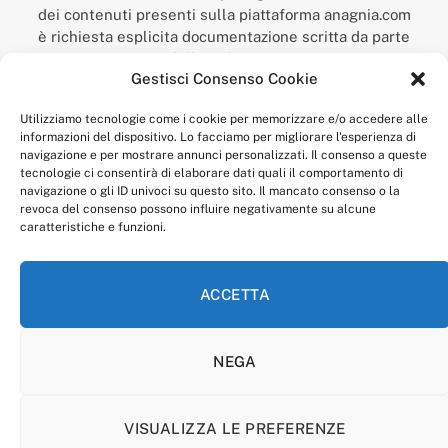
dei contenuti presenti sulla piattaforma anagnia.com
è richiesta esplicita documentazione scritta da parte
della redazione.
Gestisci Consenso Cookie
“Anagnia” è un marchio registrato presso l’Ufficio Italiano
Brevetti e Marchi del Ministero dello Sviluppo
Utilizziamo tecnologie come i cookie per memorizzare e/o accedere alle
Economico,
informazioni del dispositivo. Lo facciamo per migliorare l'esperienza di
num. registrazione: 302017000014044 del 9 febbraio 2017.
navigazione e per mostrare annunci personalizzati. Il consenso a queste
Per contatti:
redazione@anagnia.com
tecnologie ci consentirà di elaborare dati quali il comportamento di
navigazione o gli ID univoci su questo sito. Il mancato consenso o la
revoca del consenso possono influire negativamente su alcune
caratteristiche e funzioni.
ACCETTA
Facebook
Instagram
NEGA
PRIVACY POLICY
COOKIE POLICY
LINEA EDITORIALE
CODICE ETICO DI CONDOTTA
VISUALIZZA LE PREFERENZE