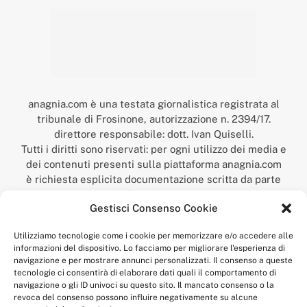
anagnia.com è una testata giornalistica registrata al
tribunale di Frosinone, autorizzazione n. 2394/17.
direttore responsabile: dott. Ivan Quiselli.
Tutti i diritti sono riservati: per ogni utilizzo dei media e
dei contenuti presenti sulla piattaforma anagnia.com
è richiesta esplicita documentazione scritta da parte
della redazione.
Gestisci Consenso Cookie
“Anagnia” è un marchio registrato presso l’Ufficio Italiano
Brevetti e Marchi del Ministero dello Sviluppo
Utilizziamo tecnologie come i cookie per memorizzare e/o accedere alle
Economico,
informazioni del dispositivo. Lo facciamo per migliorare l'esperienza di
num. registrazione: 302017000014044 del 9 febbraio 2017.
navigazione e per mostrare annunci personalizzati. Il consenso a queste
Per contatti:
redazione@anagnia.com
tecnologie ci consentirà di elaborare dati quali il comportamento di
navigazione o gli ID univoci su questo sito. Il mancato consenso o la
revoca del consenso possono influire negativamente su alcune