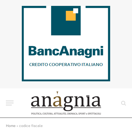
Home
»
codice fiscale