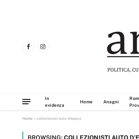
Facebook
Instagram
In
Rom
Home
Anagni
evidenza
Prov
Home
»
collezionisti auto d'epoca
BROWSING:
COLLEZIONISTI AUTO D’