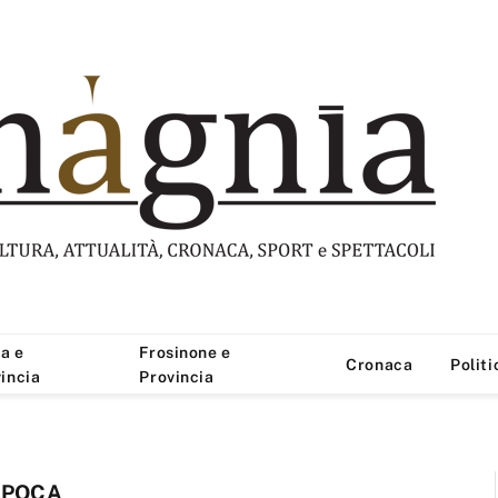
a e
Frosinone e
Cronaca
Politi
incia
Provincia
EPOCA