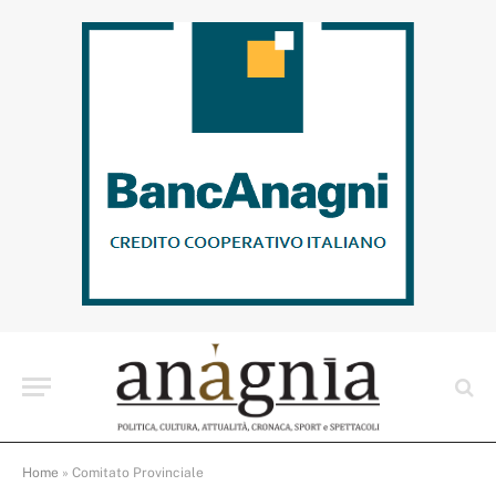
Home
»
Comitato Provinciale