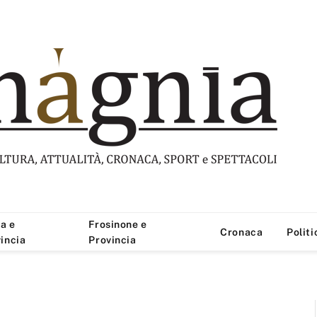
a e
Frosinone e
Cronaca
Politi
incia
Provincia