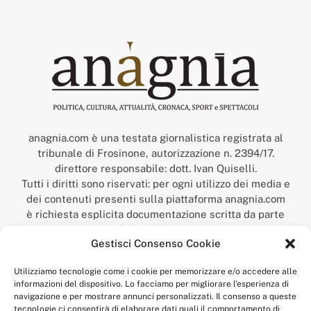
anagnia.com è una testata giornalistica registrata al
tribunale di Frosinone, autorizzazione n. 2394/17.
direttore responsabile: dott. Ivan Quiselli.
Tutti i diritti sono riservati: per ogni utilizzo dei media e
dei contenuti presenti sulla piattaforma anagnia.com
è richiesta esplicita documentazione scritta da parte
della redazione.
Gestisci Consenso Cookie
“Anagnia” è un marchio registrato presso l’Ufficio Italiano
Brevetti e Marchi del Ministero dello Sviluppo
Utilizziamo tecnologie come i cookie per memorizzare e/o accedere alle
Economico,
informazioni del dispositivo. Lo facciamo per migliorare l'esperienza di
num. registrazione: 302017000014044 del 9 febbraio 2017.
navigazione e per mostrare annunci personalizzati. Il consenso a queste
Per contatti:
redazione@anagnia.com
tecnologie ci consentirà di elaborare dati quali il comportamento di