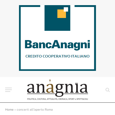
Home
»
concerti all’aperto Roma