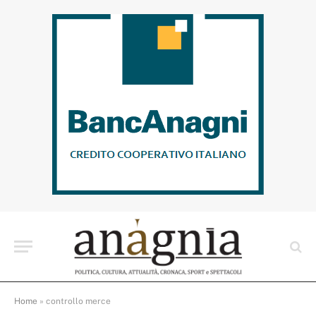
Home
»
controllo merce