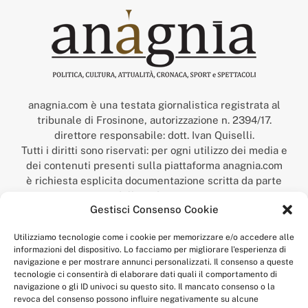
anagnia.com è una testata giornalistica registrata al
tribunale di Frosinone, autorizzazione n. 2394/17.
direttore responsabile: dott. Ivan Quiselli.
Tutti i diritti sono riservati: per ogni utilizzo dei media e
dei contenuti presenti sulla piattaforma anagnia.com
è richiesta esplicita documentazione scritta da parte
della redazione.
Gestisci Consenso Cookie
“Anagnia” è un marchio registrato presso l’Ufficio Italiano
Brevetti e Marchi del Ministero dello Sviluppo
Utilizziamo tecnologie come i cookie per memorizzare e/o accedere alle
Economico,
informazioni del dispositivo. Lo facciamo per migliorare l'esperienza di
num. registrazione: 302017000014044 del 9 febbraio 2017.
navigazione e per mostrare annunci personalizzati. Il consenso a queste
Per contatti:
redazione@anagnia.com
tecnologie ci consentirà di elaborare dati quali il comportamento di
navigazione o gli ID univoci su questo sito. Il mancato consenso o la
revoca del consenso possono influire negativamente su alcune