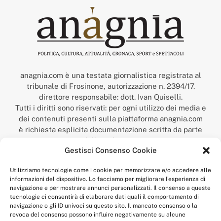
anagnia.com è una testata giornalistica registrata al
tribunale di Frosinone, autorizzazione n. 2394/17.
direttore responsabile: dott. Ivan Quiselli.
Tutti i diritti sono riservati: per ogni utilizzo dei media e
dei contenuti presenti sulla piattaforma anagnia.com
è richiesta esplicita documentazione scritta da parte
della redazione.
Gestisci Consenso Cookie
“Anagnia” è un marchio registrato presso l’Ufficio Italiano
Brevetti e Marchi del Ministero dello Sviluppo
Utilizziamo tecnologie come i cookie per memorizzare e/o accedere alle
Economico,
informazioni del dispositivo. Lo facciamo per migliorare l'esperienza di
num. registrazione: 302017000014044 del 9 febbraio 2017.
navigazione e per mostrare annunci personalizzati. Il consenso a queste
Per contatti:
redazione@anagnia.com
tecnologie ci consentirà di elaborare dati quali il comportamento di
navigazione o gli ID univoci su questo sito. Il mancato consenso o la
revoca del consenso possono influire negativamente su alcune