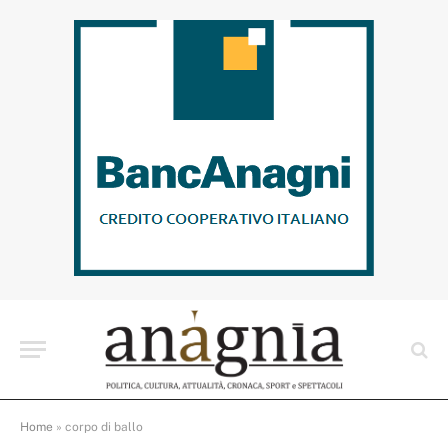
Home
»
corpo di ballo