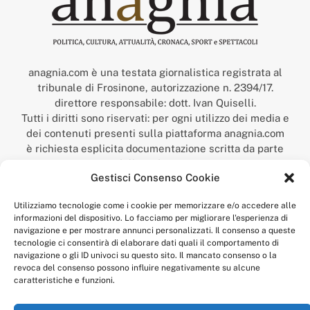
anagnia.com è una testata giornalistica registrata al
tribunale di Frosinone, autorizzazione n. 2394/17.
direttore responsabile: dott. Ivan Quiselli.
Tutti i diritti sono riservati: per ogni utilizzo dei media e
dei contenuti presenti sulla piattaforma anagnia.com
è richiesta esplicita documentazione scritta da parte
della redazione.
Gestisci Consenso Cookie
“Anagnia” è un marchio registrato presso l’Ufficio Italiano
Brevetti e Marchi del Ministero dello Sviluppo
Utilizziamo tecnologie come i cookie per memorizzare e/o accedere alle
Economico,
informazioni del dispositivo. Lo facciamo per migliorare l'esperienza di
num. registrazione: 302017000014044 del 9 febbraio 2017.
navigazione e per mostrare annunci personalizzati. Il consenso a queste
Per contatti:
redazione@anagnia.com
tecnologie ci consentirà di elaborare dati quali il comportamento di
navigazione o gli ID univoci su questo sito. Il mancato consenso o la
revoca del consenso possono influire negativamente su alcune
caratteristiche e funzioni.