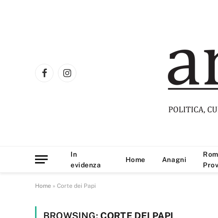
Facebook
Instagram
In
Rom
Home
Anagni
evidenza
Prov
Home
»
Corte dei Papi
BROWSING:
CORTE DEI PAPI