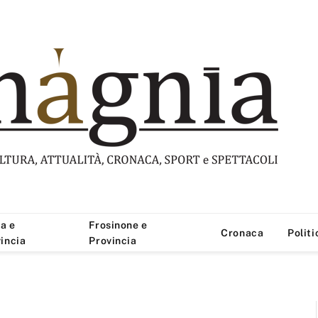
a e
Frosinone e
Cronaca
Politi
incia
Provincia