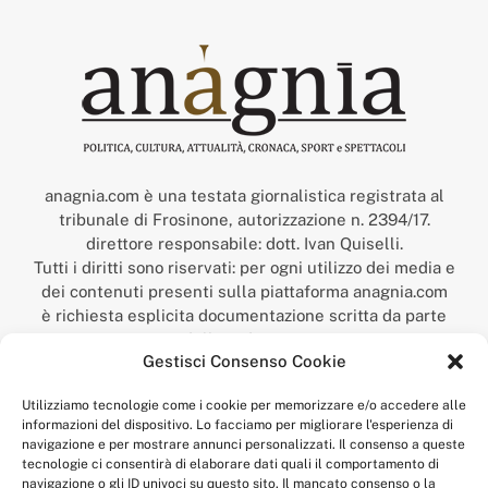
anagnia.com è una testata giornalistica registrata al
tribunale di Frosinone, autorizzazione n. 2394/17.
direttore responsabile: dott. Ivan Quiselli.
Tutti i diritti sono riservati: per ogni utilizzo dei media e
dei contenuti presenti sulla piattaforma anagnia.com
è richiesta esplicita documentazione scritta da parte
della redazione.
Gestisci Consenso Cookie
“Anagnia” è un marchio registrato presso l’Ufficio Italiano
Brevetti e Marchi del Ministero dello Sviluppo
Utilizziamo tecnologie come i cookie per memorizzare e/o accedere alle
Economico,
informazioni del dispositivo. Lo facciamo per migliorare l'esperienza di
num. registrazione: 302017000014044 del 9 febbraio 2017.
navigazione e per mostrare annunci personalizzati. Il consenso a queste
Per contatti:
redazione@anagnia.com
tecnologie ci consentirà di elaborare dati quali il comportamento di
navigazione o gli ID univoci su questo sito. Il mancato consenso o la