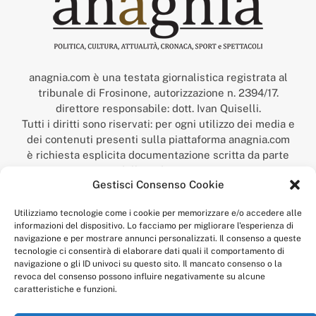
anagnia.com è una testata giornalistica registrata al
tribunale di Frosinone, autorizzazione n. 2394/17.
direttore responsabile: dott. Ivan Quiselli.
Tutti i diritti sono riservati: per ogni utilizzo dei media e
dei contenuti presenti sulla piattaforma anagnia.com
è richiesta esplicita documentazione scritta da parte
della redazione.
Gestisci Consenso Cookie
“Anagnia” è un marchio registrato presso l’Ufficio Italiano
Brevetti e Marchi del Ministero dello Sviluppo
Utilizziamo tecnologie come i cookie per memorizzare e/o accedere alle
Economico,
informazioni del dispositivo. Lo facciamo per migliorare l'esperienza di
num. registrazione: 302017000014044 del 9 febbraio 2017.
navigazione e per mostrare annunci personalizzati. Il consenso a queste
Per contatti:
redazione@anagnia.com
tecnologie ci consentirà di elaborare dati quali il comportamento di
navigazione o gli ID univoci su questo sito. Il mancato consenso o la
revoca del consenso possono influire negativamente su alcune
caratteristiche e funzioni.