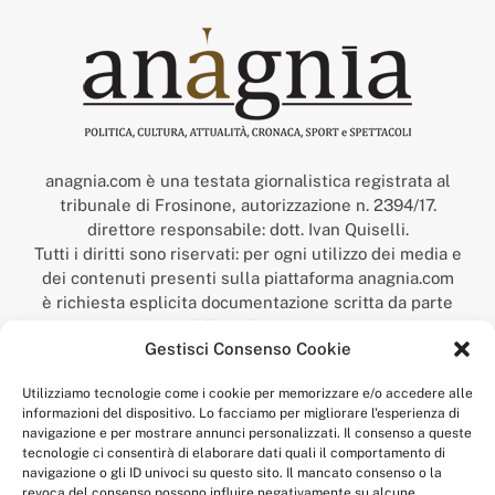
anagnia.com è una testata giornalistica registrata al
tribunale di Frosinone, autorizzazione n. 2394/17.
direttore responsabile: dott. Ivan Quiselli.
Tutti i diritti sono riservati: per ogni utilizzo dei media e
dei contenuti presenti sulla piattaforma anagnia.com
è richiesta esplicita documentazione scritta da parte
della redazione.
Gestisci Consenso Cookie
“Anagnia” è un marchio registrato presso l’Ufficio Italiano
Brevetti e Marchi del Ministero dello Sviluppo
Utilizziamo tecnologie come i cookie per memorizzare e/o accedere alle
Economico,
informazioni del dispositivo. Lo facciamo per migliorare l'esperienza di
num. registrazione: 302017000014044 del 9 febbraio 2017.
navigazione e per mostrare annunci personalizzati. Il consenso a queste
Per contatti:
redazione@anagnia.com
tecnologie ci consentirà di elaborare dati quali il comportamento di
navigazione o gli ID univoci su questo sito. Il mancato consenso o la
revoca del consenso possono influire negativamente su alcune