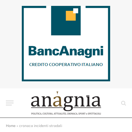
Home
»
cronaca incidenti stradali