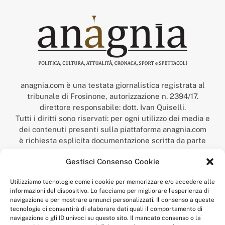
anagnia.com è una testata giornalistica registrata al
tribunale di Frosinone, autorizzazione n. 2394/17.
direttore responsabile: dott. Ivan Quiselli.
Tutti i diritti sono riservati: per ogni utilizzo dei media e
dei contenuti presenti sulla piattaforma anagnia.com
è richiesta esplicita documentazione scritta da parte
della redazione.
Gestisci Consenso Cookie
“Anagnia” è un marchio registrato presso l’Ufficio Italiano
Brevetti e Marchi del Ministero dello Sviluppo
Utilizziamo tecnologie come i cookie per memorizzare e/o accedere alle
Economico,
informazioni del dispositivo. Lo facciamo per migliorare l'esperienza di
num. registrazione: 302017000014044 del 9 febbraio 2017.
navigazione e per mostrare annunci personalizzati. Il consenso a queste
Per contatti:
redazione@anagnia.com
tecnologie ci consentirà di elaborare dati quali il comportamento di
navigazione o gli ID univoci su questo sito. Il mancato consenso o la