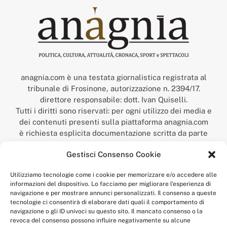
anagnia.com è una testata giornalistica registrata al
tribunale di Frosinone, autorizzazione n. 2394/17.
direttore responsabile: dott. Ivan Quiselli.
Tutti i diritti sono riservati: per ogni utilizzo dei media e
dei contenuti presenti sulla piattaforma anagnia.com
è richiesta esplicita documentazione scritta da parte
della redazione.
Gestisci Consenso Cookie
“Anagnia” è un marchio registrato presso l’Ufficio Italiano
Brevetti e Marchi del Ministero dello Sviluppo
Utilizziamo tecnologie come i cookie per memorizzare e/o accedere alle
Economico,
informazioni del dispositivo. Lo facciamo per migliorare l'esperienza di
num. registrazione: 302017000014044 del 9 febbraio 2017.
navigazione e per mostrare annunci personalizzati. Il consenso a queste
Per contatti:
redazione@anagnia.com
tecnologie ci consentirà di elaborare dati quali il comportamento di
navigazione o gli ID univoci su questo sito. Il mancato consenso o la
revoca del consenso possono influire negativamente su alcune