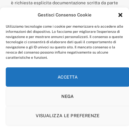
è richiesta esplicita documentazione scritta da parte
della redazione.
Gestisci Consenso Cookie
“Anagnia” è un marchio registrato presso l’Ufficio Italiano
Brevetti e Marchi del Ministero dello Sviluppo
Utilizziamo tecnologie come i cookie per memorizzare e/o accedere alle
Economico,
informazioni del dispositivo. Lo facciamo per migliorare l'esperienza di
num. registrazione: 302017000014044 del 9 febbraio 2017.
navigazione e per mostrare annunci personalizzati. Il consenso a queste
Per contatti:
redazione@anagnia.com
tecnologie ci consentirà di elaborare dati quali il comportamento di
navigazione o gli ID univoci su questo sito. Il mancato consenso o la
revoca del consenso possono influire negativamente su alcune
caratteristiche e funzioni.
ACCETTA
Facebook
Instagram
NEGA
PRIVACY POLICY
COOKIE POLICY
LINEA EDITORIALE
CODICE ETICO DI CONDOTTA
VISUALIZZA LE PREFERENZE
© 2026 Anagnia.