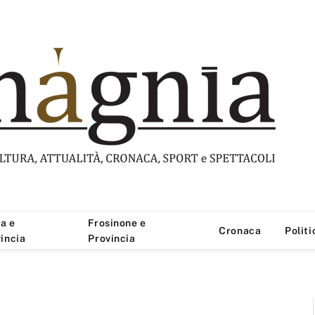
a e
Frosinone e
Cronaca
Politi
incia
Provincia