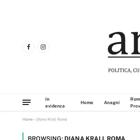
Facebook
Instagram
In
Rom
Home
Anagni
evidenza
Prov
Home
»
Diana Krall Roma
BROWSING:
DIANA KRALL ROMA