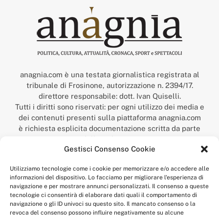
anagnia.com è una testata giornalistica registrata al
tribunale di Frosinone, autorizzazione n. 2394/17.
direttore responsabile: dott. Ivan Quiselli.
Tutti i diritti sono riservati: per ogni utilizzo dei media e
dei contenuti presenti sulla piattaforma anagnia.com
è richiesta esplicita documentazione scritta da parte
della redazione.
Gestisci Consenso Cookie
“Anagnia” è un marchio registrato presso l’Ufficio Italiano
Brevetti e Marchi del Ministero dello Sviluppo
Utilizziamo tecnologie come i cookie per memorizzare e/o accedere alle
Economico,
informazioni del dispositivo. Lo facciamo per migliorare l'esperienza di
num. registrazione: 302017000014044 del 9 febbraio 2017.
navigazione e per mostrare annunci personalizzati. Il consenso a queste
Per contatti:
redazione@anagnia.com
tecnologie ci consentirà di elaborare dati quali il comportamento di
navigazione o gli ID univoci su questo sito. Il mancato consenso o la
revoca del consenso possono influire negativamente su alcune