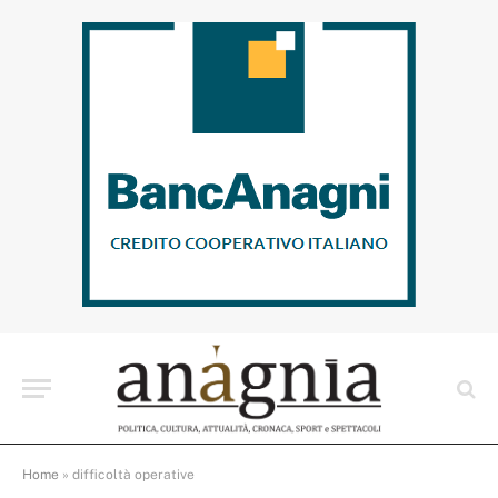
Home
»
difficoltà operative